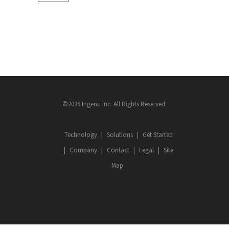
©2026 Ingenu Inc. All Rights Reserved.
Technology
Solutions
Get Started
Company
Contact
Legal
Site
Map