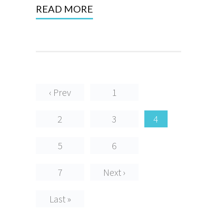
READ MORE
‹ Prev
1
2
3
4
5
6
7
Next ›
Last »