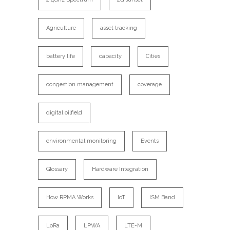
Agriculture
asset tracking
battery life
capacity
Cities
congestion management
coverage
digital oilfield
environmental monitoring
Events
Glossary
Hardware Integration
How RPMA Works
IoT
ISM Band
LoRa
LPWA
LTE-M