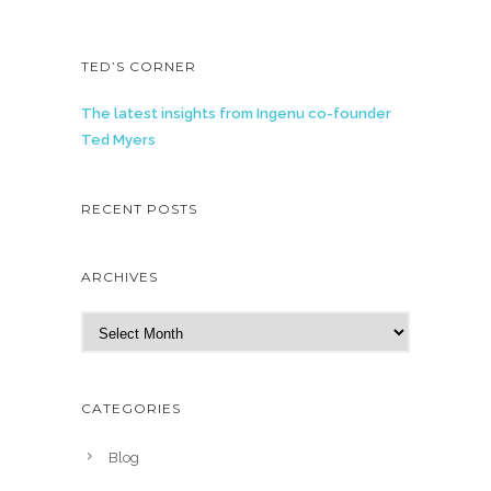
TED’S CORNER
The latest insights from Ingenu co-founder
Ted Myers
RECENT POSTS
ARCHIVES
A
r
c
h
CATEGORIES
i
v
Blog
e