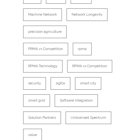
Machine Network
Network Longevity
precision agriculture
PRMA vs Competition
rpma
RPMA Technology
RPMA vs Competition
security
sigfox
smart city
smart grid
Software Integration
Solution Partners
Unlicensed Spectrum
value