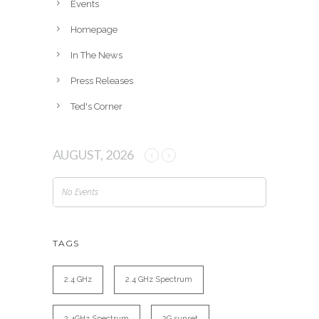
Events
s
Homepage
In The News
Press Releases
Ted's Corner
AUGUST, 2026
No Events
TAGS
2.4 GHz
2.4 GHz Spectrum
2.4GHz Spectrum
2G sunset